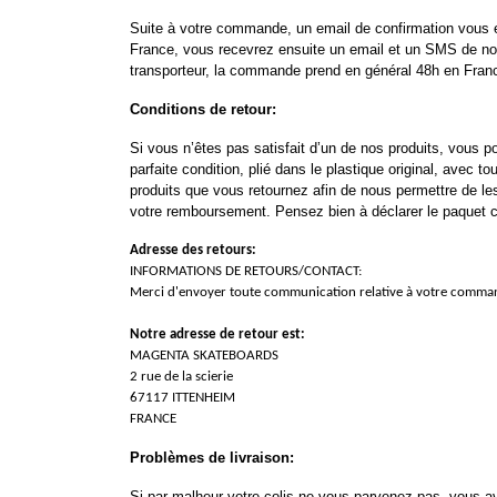
Suite à votre commande, un email de confirmation vous e
France, vous recevrez ensuite un email et un SMS de not
transporteur, la commande prend en général 48h en Franc
Conditions de retour:
Si vous n’êtes pas satisfait d’un de nos produits, vous po
parfaite condition, plié dans le plastique original, avec t
produits que vous retournez afin de nous permettre de les
votre remboursement. Pensez bien à déclarer le paque
Adresse des retours:
INFORMATIONS DE RETOURS/CONTACT:
Merci d'envoyer toute communication relative à votre comm
Notre adresse de retour est:
MAGENTA SKATEBOARDS
2 rue de la scierie
67117 ITTENHEIM
FRANCE
Problèmes de livraison:
Si par malheur votre colis ne vous parvenez pas, vous 