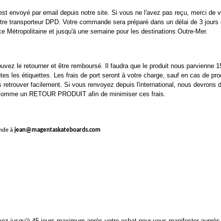
st envoyé par email depuis notre site. Si vous ne l'avez pas reçu, merci de 
re transporteur DPD. Votre commande sera préparé dans un délai de 3 jours o
e Métropolitaine et jusqu'à une semaine pour les destinations Outre-Mer.
uvez le retourner et être remboursé. Il faudra que le produit nous parvienne 1
outes les étiquettes. Les frais de port seront à votre charge, sauf en cas de pr
 retrouver facilement. Si vous renvoyez depuis l'international, nous devrons 
t comme un RETOUR PRODUIT afin de minimiser ces frais.
ande à
jean@magentaskateboards.com
avez jusqu'à 45 jours maximum après votre achat pour vous manifester auprès