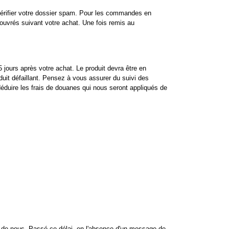
vérifier votre dossier spam. Pour les commandes en
uvrés suivant votre achat. Une fois remis au
5 jours après votre achat. Le produit devra être en
oduit défaillant. Pensez à vous assurer du suivi des
déduire les frais de douanes qui nous seront appliqués de
 de nous. Passé ce délai, en l'absence d'un message de