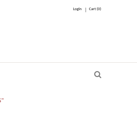
Login
Cart (
0
)
0.00 €
n
S"